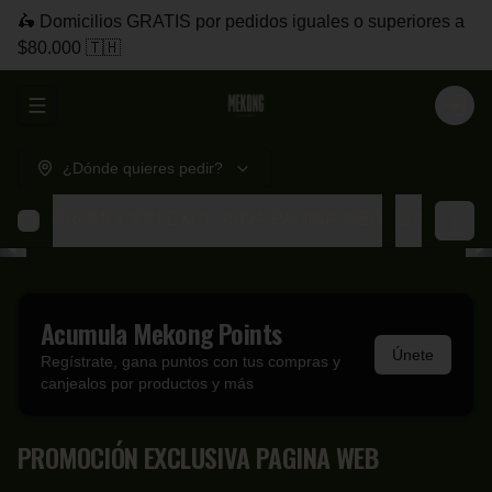
🛵 Domicilios GRATIS por pedidos iguales o superiores a
$80.000 🇹🇭
Abrir menu de navegación
Login
¿Dónde quieres pedir?
PROMOCIÓN EXCLUSIVA PAGINA WEB
Entradas
T
Acumula
Mekong Points
Únete
Regístrate, gana puntos con tus compras y
canjealos por productos y más
PROMOCIÓN EXCLUSIVA PAGINA WEB