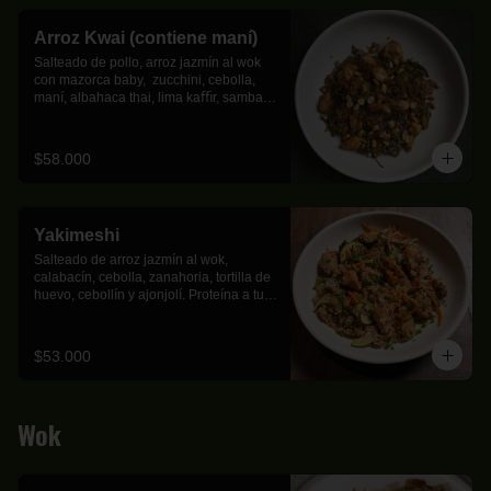
Arroz Kwai (contiene maní)
Salteado de pollo, arroz jazmín al wok 
con mazorca baby,  zucchini, cebolla, 
maní, albahaca thai, lima kaﬃr, sambal 
oelek.
$58.000
Yakimeshi
Salteado de arroz jazmín al wok, 
calabacín, cebolla, zanahoria, tortilla de 
huevo, cebollín y ajonjolí. Proteína a tu 
elección.
$53.000
Wok