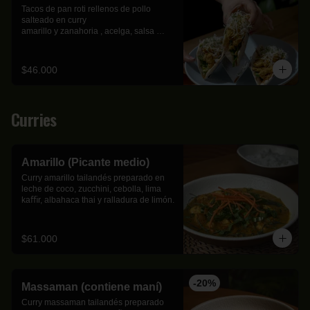
Tacos de pan roti rellenos de pollo 
salteado en curry

amarillo y zanahoria , acelga, salsa 
dulce, cebolla ocañera en

encurtido, vermicelli y cilantro.
$46.000
Curries
Amarillo (Picante medio)
Curry amarillo tailandés preparado en 
leche de coco, zucchini, cebolla, lima 
kaﬃr, albahaca thai y ralladura de limón.
$61.000
-
20
%
Massaman (contiene maní)
Curry massaman tailandés preparado 