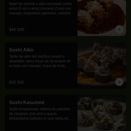
Nigiri de salmón o atún ahumado sobre 
arroz (5 un) o arroz crocante (3 un) con 
masago, mayonesa japonesa, cebollín y 
espejo de teriyaki de tamarindo.
$45.000
Sushi Aiko
Tartar de atún del pacifico curado y 
ahumado, spicy mayo de aji dragon de 
la casa con masago, toque de trufa, 
aguacate y  queso crema; sobre un 
espejo de ponzu y aji tatemado. (10 un)
$45.000
Sushi Kasummi
Sushi tempurizado relleno de palmitos 
de cangrejo, bok choi y queso 
philadelphia bañado en una salsa de 
mayocurri, aguacate y pulpo parrillado. 
(9 un)