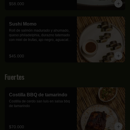
$58.000
Sushi Momo
Roll de salmón madurado y ahumado, 
queso philadelphia, durazno tatemado 
con miel de trufas, ajo negro, aguacate y 
trozos de almendra tostadas. (8 un)
$45.000
Fuertes
Costilla BBQ de tamarindo
Costilla de cerdo san luis en salsa bbq 
de tamarindo
$70.000