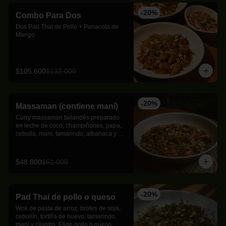
-
20
%
Combo Para Dos
Dos Pad Thai de Pollo + Panacota de 
Mango
$105.600
$132.000
-
20
%
Massaman (contiene maní)
Curry massaman tailandés preparado 
en leche de coco, champiñones, papa, 
cebolla, maní, tamarindo, albahaca y 
lima kaﬃr con toques de canela.
$48.800
$61.000
-
20
%
Pad Thai de pollo o queso
Wok de pasta de arroz, brotes de soja, 
cebollín, tortilla de huevo, tamarindo, 
maní y cilantro. Elige pollo o queso 