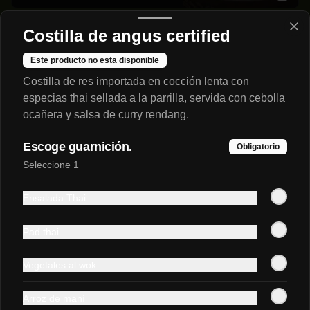
Costilla de angus certified
Bebidas
Este producto no esta disponible
Costilla de res importada en cocción lenta con
Agua Hatsu
especias thai sellada a la parrilla, servida con cebolla
ocañera y salsa de curry rendang.
Escoge guarnición.
Obligatorio
$8.900
Seleccione 1
Ensalada Thai
Agua Hatsu con gas
Pad thai
Vegetales al wok
$9.500
Arroz de maní