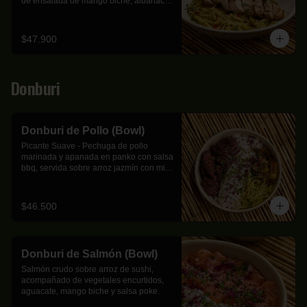
de ensalada de mango biche, albahaca, 
hierbabuena, cebolla ocañera y 
marañón.
$47.900
Donburi
Donburi de Pollo (Bowl)
Picante Suave - Pechuga de pollo 
marinada y apanada en panko con salsa 
bbq, servida sobre arroz jazmín con mix 
de cebolla, calabacín, zanahoria y 
mango biche.
$46.500
Donburi de Salmón (Bowl)
Salmón crudo sobre arroz de sushi, 
acompañado de vegetales encurtidos, 
aguacate, mango biche y salsa poke.