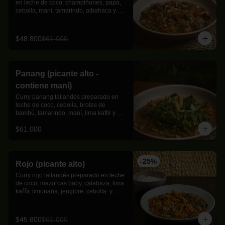
en leche de coco, champiñones, papa, 
cebolla, maní, tamarindo, albahaca y 
lima kaﬃr con toques de canela.
$48.800
$61.000
Panang (picante alto -
contiene maní)
Curry panang tailandés preparado en 
leche de coco, cebolla, brotes de 
bambú, tamarindo, maní, lima kaffir y 
cilantro.
$61.000
-
25
%
Rojo (picante alto)
Curry rojo tailandés preparado en leche 
de coco, mazorcas baby, calabaza, lima 
kaﬃr, limonaria, jengibre, cebolla  y 
albahaca thai.
$45.800
$61.000