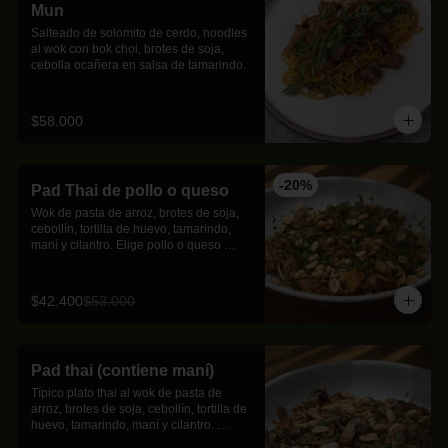
Mun
Salteado de solomito de cerdo, noodles 
al wok con bok choi, brotes de soja, 
cebolla ocañera en salsa de tamarindo.
$58.000
-
20
%
Pad Thai de pollo o queso
Wok de pasta de arroz, brotes de soja, 
cebollín, tortilla de huevo, tamarindo, 
maní y cilantro. Elige pollo o queso 
como proteína
$42.400
$53.000
Pad thai (contiene maní)
Típico plato thai al wok de pasta de 
arroz, brotes de soja, cebollín, tortilla de 
huevo, tamarindo, maní y cilantro. 
Proteína a tu elección.