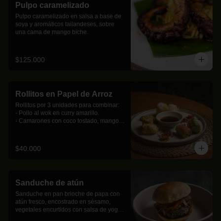
Pulpo caramelizado
Pulpo caramelizado en salsa a base de 
soya y aromáticos tailandeses, sobre 
una cama de mango biche.
$125.000
Rollitos en Papel de Arroz
Rollitos por 3 unidades para combinar:     

- Pollo al wok en curry amarillo.

- Camarones con coco tostado, mango 
biche y pasta de arroz.

- Salmón ahumado con pepino, 
aguacate y albahaca thai.

$40.000
- Palmitos de cangrejo con coco tostado, 
mango biche y pasta de arroz.

- Mix de hongos con brotes de soja al 
wok.
Sanduche de atún
Sanduche en pan brioche de papa con 
atún fresco, encostrado en sésamo, 
vegetales encurtidos con salsa de yogur 
y sriracha.