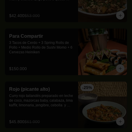
como proteína
$42.400
$53.000
Para Compartir
3 Tacos de Cerdo + 3 Spring Rolls de 
Pollo + Medio Rollo de Sushi Momo + 6 
Cervezas Heiniken
$150.000
-
25
%
Rojo (picante alto)
Curry rojo tailandés preparado en leche 
de coco, mazorcas baby, calabaza, lima 
kaﬃr, limonaria, jengibre, cebolla  y 
albahaca thai.
$45.800
$61.000