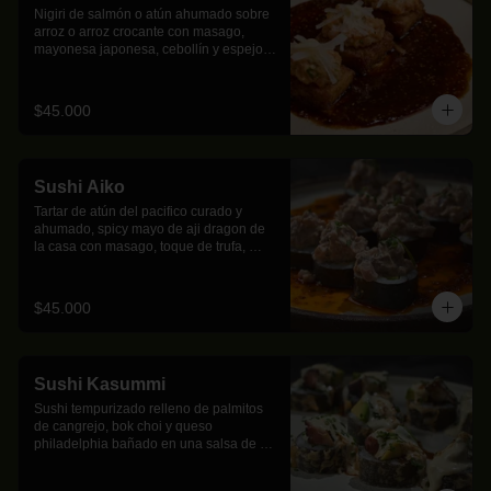
Nigiri de salmón o atún ahumado sobre 
arroz o arroz crocante con masago, 
mayonesa japonesa, cebollín y espejo 
de teriyaki de tamarindo.
$45.000
Sushi Aiko
Tartar de atún del pacifico curado y 
ahumado, spicy mayo de aji dragon de 
la casa con masago, toque de trufa, 
aguacate y  queso crema; sobre un 
espejo de ponzu y aji tatemado.
$45.000
Sushi Kasummi
Sushi tempurizado relleno de palmitos 
de cangrejo, bok choi y queso 
philadelphia bañado en una salsa de 
mayocurri, aguacate y pulpo parrillado.