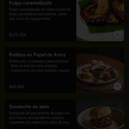
Pulpo caramelizado
Pulpo caramelizado en salsa a base de 
soya y aromáticos tailandeses, sobre 
una cama de mango biche.
$125.000
Rollitos en Papel de Arroz
Rollitos por 3 unidades para combinar:     

- Pollo al wok en curry amarillo.

- Camarones con coco tostado, mango 
biche y pasta de arroz.

- Salmón ahumado con pepino, 
aguacate y albahaca thai.

$40.000
- Palmitos de cangrejo con coco tostado, 
mango biche y pasta de arroz.

- Mix de hongos con brotes de soja al 
wok.
Sanduche de atún
Sanduche en pan brioche de papa con 
atún fresco, encostrado en sésamo, 
vegetales encurtidos con salsa de yogur 
y sriracha.