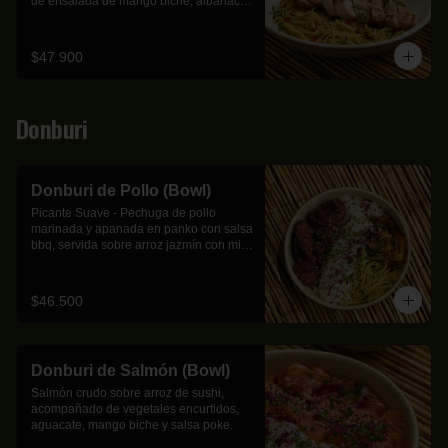
de ensalada de mango biche, albahaca, 
hierbabuena, cebolla ocañera y 
marañón.
$47.900
Donburi
Donburi de Pollo (Bowl)
Picante Suave - Pechuga de pollo 
marinada y apanada en panko con salsa 
bbq, servida sobre arroz jazmín con mix 
de cebolla, calabacín, zanahoria y 
mango biche.
$46.500
Donburi de Salmón (Bowl)
Salmón crudo sobre arroz de sushi, 
acompañado de vegetales encurtidos, 
aguacate, mango biche y salsa poke.