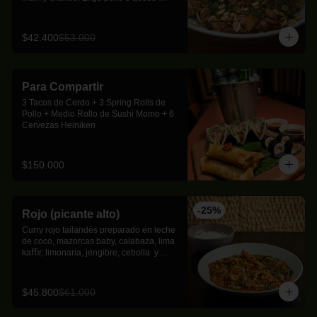
como proteína
$42.400
$53.000
Para Compartir
3 Tacos de Cerdo + 3 Spring Rolls de 
Pollo + Medio Rollo de Sushi Momo + 6 
Cervezas Heiniken
$150.000
-
25
%
Rojo (picante alto)
Curry rojo tailandés preparado en leche 
de coco, mazorcas baby, calabaza, lima 
kaﬃr, limonaria, jengibre, cebolla  y 
albahaca thai.
$45.800
$61.000