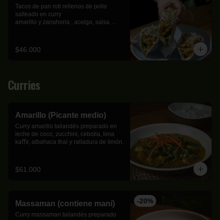
Tacos de pan roti rellenos de pollo 
salteado en curry

amarillo y zanahoria , acelga, salsa 
dulce, cebolla ocañera en

encurtido, vermicelli y cilantro.
$46.000
Curries
Amarillo (Picante medio)
Curry amarillo tailandés preparado en 
leche de coco, zucchini, cebolla, lima 
kaﬃr, albahaca thai y ralladura de limón.
$61.000
-
20
%
Massaman (contiene maní)
Curry massaman tailandés preparado 