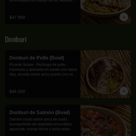
de ensalada de mango biche, albahaca, 
hierbabuena, cebolla ocañera y 
marañón.
$47.900
Donburi
Donburi de Pollo (Bowl)
Picante Suave - Pechuga de pollo 
marinada y apanada en panko con salsa 
bbq, servida sobre arroz jazmín con mix 
de cebolla, calabacín, zanahoria y 
mango biche.
$46.500
Donburi de Salmón (Bowl)
Salmón crudo sobre arroz de sushi, 
acompañado de vegetales encurtidos, 
aguacate, mango biche y salsa poke.