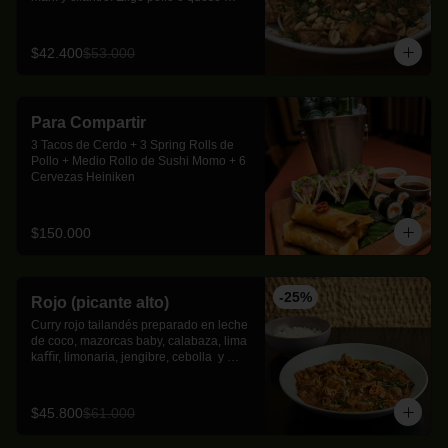
como proteína
$42.400
$53.000
Para Compartir
3 Tacos de Cerdo + 3 Spring Rolls de 
Pollo + Medio Rollo de Sushi Momo + 6 
Cervezas Heiniken
$150.000
-
25
%
Rojo (picante alto)
Curry rojo tailandés preparado en leche 
de coco, mazorcas baby, calabaza, lima 
kaﬃr, limonaria, jengibre, cebolla  y 
albahaca thai.
$45.800
$61.000