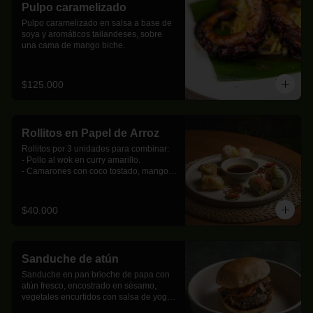
Pulpo caramelizado
Pulpo caramelizado en salsa a base de 
soya y aromáticos tailandeses, sobre 
una cama de mango biche.
$125.000
Rollitos en Papel de Arroz
Rollitos por 3 unidades para combinar:     

- Pollo al wok en curry amarillo.

- Camarones con coco tostado, mango 
biche y pasta de arroz.

- Salmón ahumado con pepino, 
aguacate y albahaca thai.

$40.000
- Palmitos de cangrejo con coco tostado, 
mango biche y pasta de arroz.

- Mix de hongos con brotes de soja al 
wok.
Sanduche de atún
Sanduche en pan brioche de papa con 
atún fresco, encostrado en sésamo, 
vegetales encurtidos con salsa de yogur 
y sriracha.