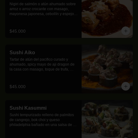
Nigiri de salmón o atún ahumado sobre 
arroz o arroz crocante con masago, 
mayonesa japonesa, cebollín y espejo 
de teriyaki de tamarindo.
$45.000
Sushi Aiko
Tartar de atún del pacifico curado y 
ahumado, spicy mayo de aji dragon de 
la casa con masago, toque de trufa, 
aguacate y  queso crema; sobre un 
espejo de ponzu y aji tatemado.
$45.000
Sushi Kasummi
Sushi tempurizado relleno de palmitos 
de cangrejo, bok choi y queso 
philadelphia bañado en una salsa de 
mayocurri, aguacate y pulpo parrillado.