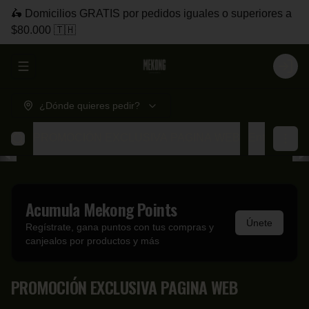
🛵 Domicilios GRATIS por pedidos iguales o superiores a
$80.000 🇹🇭
Abrir menu de navegación
Login
¿Dónde quieres pedir?
PROMOCIÓN EXCLUSIVA PAGINA WEB
Entradas
T
Acumula
Mekong Points
Únete
Regístrate, gana puntos con tus compras y
canjealos por productos y más
PROMOCIÓN EXCLUSIVA PAGINA WEB