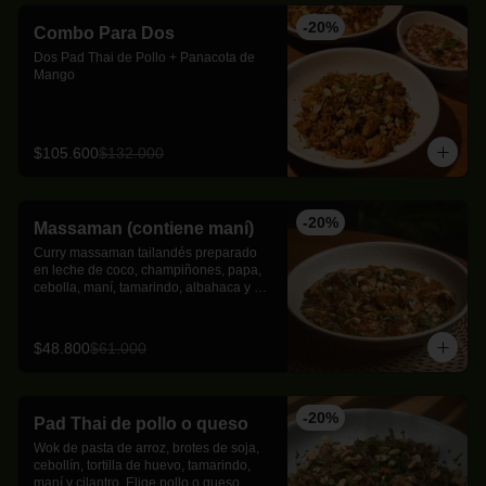
-
20
%
Combo Para Dos
Dos Pad Thai de Pollo + Panacota de 
Mango
$105.600
$132.000
-
20
%
Massaman (contiene maní)
Curry massaman tailandés preparado 
en leche de coco, champiñones, papa, 
cebolla, maní, tamarindo, albahaca y 
lima kaﬃr con toques de canela.
$48.800
$61.000
-
20
%
Pad Thai de pollo o queso
Wok de pasta de arroz, brotes de soja, 
cebollín, tortilla de huevo, tamarindo, 
maní y cilantro. Elige pollo o queso 