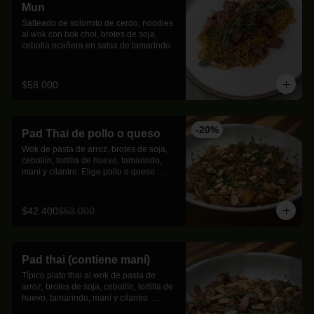
Mun
Salteado de solomito de cerdo, noodles 
al wok con bok choi, brotes de soja, 
cebolla ocañera en salsa de tamarindo.
$58.000
-
20
%
Pad Thai de pollo o queso
Wok de pasta de arroz, brotes de soja, 
cebollín, tortilla de huevo, tamarindo, 
maní y cilantro. Elige pollo o queso 
como proteína
$42.400
$53.000
Pad thai (contiene maní)
Típico plato thai al wok de pasta de 
arroz, brotes de soja, cebollín, tortilla de 
huevo, tamarindo, maní y cilantro. 
Proteína a tu elección.