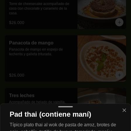
Torre de cheesecake acompañado de 
coco con chocolate y caramelo de la 
casa.
$26.000
Panacota de mango
Panacota de mango en espejo de 
lecherita y galleta triturada.
$26.000
Tres leches
Acompañado de helado de vainilla, 
arándanos, banano, fresa y frambuesa.
Pad thai (contiene maní)
Típico plato thai al wok de pasta de arroz, brotes de
$26.000