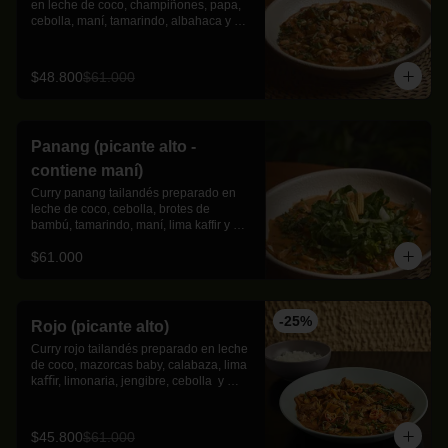
en leche de coco, champiñones, papa, 
cebolla, maní, tamarindo, albahaca y 
lima kaﬃr con toques de canela.
$48.800
$61.000
Panang (picante alto -
contiene maní)
Curry panang tailandés preparado en 
leche de coco, cebolla, brotes de 
bambú, tamarindo, maní, lima kaffir y 
cilantro.
$61.000
-
25
%
Rojo (picante alto)
Curry rojo tailandés preparado en leche 
de coco, mazorcas baby, calabaza, lima 
kaﬃr, limonaria, jengibre, cebolla  y 
albahaca thai.
$45.800
$61.000