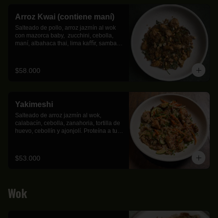
Arroz Kwai (contiene maní)
Salteado de pollo, arroz jazmín al wok 
con mazorca baby,  zucchini, cebolla, 
maní, albahaca thai, lima kaﬃr, sambal 
oelek.
$58.000
Yakimeshi
Salteado de arroz jazmín al wok, 
calabacín, cebolla, zanahoria, tortilla de 
huevo, cebollín y ajonjolí. Proteína a tu 
elección.
$53.000
Wok